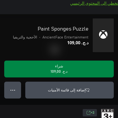
تخطي إلى المحتوى الرئيسي
Paint Sponges Puzzle
AncientFace Entertainment
•
الأحجية والتريفيا
د.ج.‏ 109,00
شراء
د.ج.‏ 109,00
إضافة إلى قائمة الأمنيات
● ● ●
3+