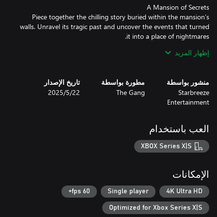
Piece together the chilling story buried within the mansion’s
walls. Unravel its tragic past and uncover the events that turned
إظهار المزيد
Not all is as it seems. The line between reality and illusion is
منشور بواسطة
مطورة بواسطة
تاريخ الإصدار
Starbreeze
The Gang
22‏/5‏/2025
Entertainment
Avoid your relentless captors and uncover the secrets of your
capture. Will you discover the truth and break free, or become a
lost soul trapped forever?
العب باستخدام
XBOX Series X|S
الإمكانات
60 fps+
Single player
4K Ultra HD
Optimized for Xbox Series X|S