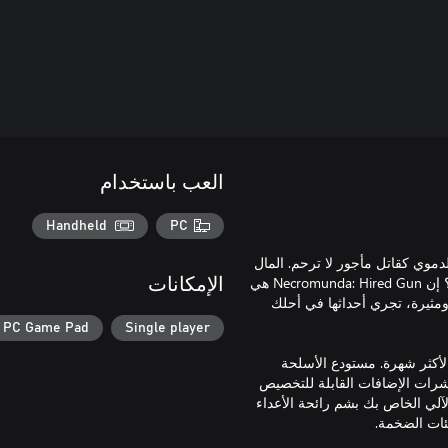
العب باستخدام
Handheld
PC
يمة والفساد لموازنة نظام Necromunda البيئي الدموي كقاتل مأجور لا ترحم. المال
وفير والكلب وفي والبندقية موثوقة، ولكن أيمكنك النجاة من المطاردة؟ إن Necromunda: Hired Gun هي
الإمكانات
مثيرة، تجري أحداثها في أحلك
PC Game Pad
Single player
أكثر شهرة. مستودع الأسلحة
رات الإضافات القابلة للتخصيص
لي الخاص بك بشم رائحة الأعداء