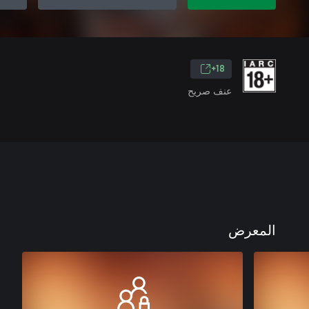
18+
عنف صريح
المعرض