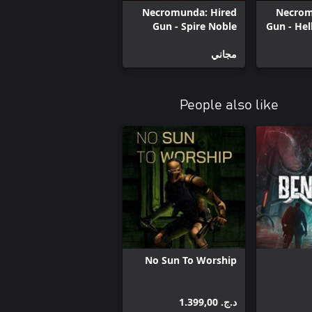
Necromunda: Hired
Necrom
Gun - Spire Noble
Gun - He
Skin Pack
مجاني
People also like
No Sun To Worship
د.ج.‏ 1.399,00