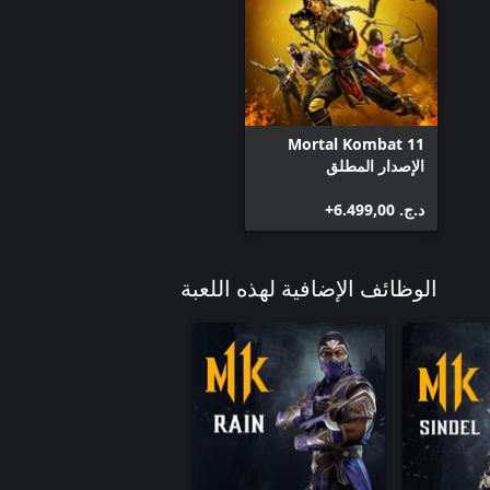
حزمة أزياء النهار
فوجين
كاسي كوين
الجوكر
حزمة 1 لمظهر النينجا أركيد الكلاسيكي
Mortal Kombat 11
كاسي كلاسيكية
الإصدار المطلق
نايت وولف
جوني كايج تمثيل نينجا ميم
د.ج.‏ 6.499,00+
روبوكوب
شانغ تسونغ
شانغ تسونغ - إصدار حزمة القتال
الوظائف الإضافية لهذه اللعبة
شاو كان
شاو كان
شيفا
سيندل
War Games Sonya Blade
Spawn
تيرميناتور T-800
حزمة قتال 1 لـ Mortal Kombat 11