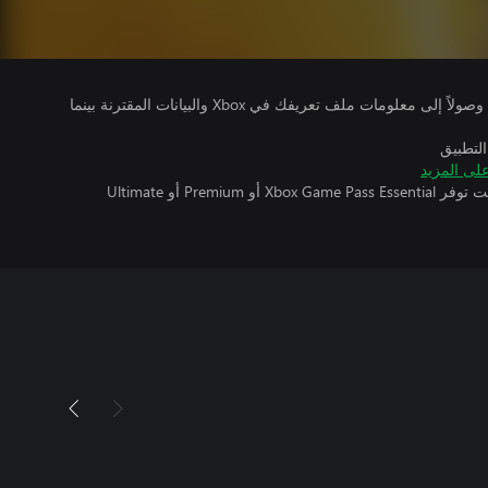
يتلقى ناشرو الألعاب التي تقوم بتشغيلها وصولاً إلى معلومات ملف تعريفك في Xbox والبيانات المقترنة بينما
التطبيق
لى المزيد
تتطلب اللعبة متعددة اللاعبين عبر الإنترنت توفر Xbox Game Pass Essential أو Premium أو Ultimate