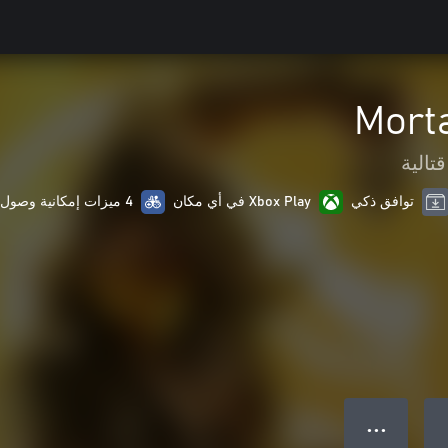
Mort
قتالية
توافق ذكي
Xbox Play في أي مكان
4 ميزات إمكانية وصول ذوي الاحتياجات الخاصة
● ● ●