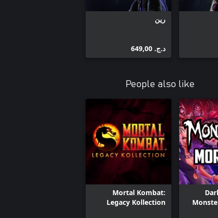
ميلينا
رين
رين
رامبو
حزمة قتال 2 لـ Mortal Kombat 11
د.ج.‏ 649,00
Mortal Kombat 11: توسعة العواقب
Mortal Kombat 11 حزمة إضافات الإصدار
المطلق
People also like
Mortal Kombat:
Dar
Legacy Kollection
Monste