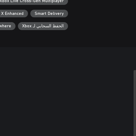
Xbox Live Cross-Gen Multiplayer
 X Enhanced
Smart Delivery
الحفظ السحابي لـ Xbox
ywhere