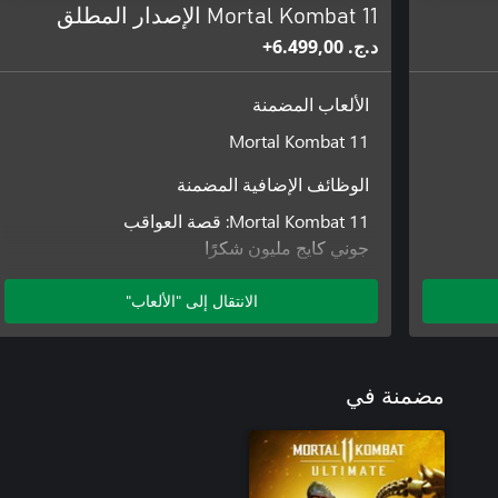
Mortal Kombat 11 الإصدار المطلق
د.ج.‏ 6.499,00+
الألعاب المضمنة
Mortal Kombat 11
الوظائف الإضافية المضمنة
Mortal Kombat 11: قصة العواقب
جوني كايج مليون شكرًا
حزمة مظهر حرارة الصيف
حزمة مظهر فتنة المرأة الكلاسيكية
الانتقال إلى "الألعاب"
حزمة مظهر عشية عيد جميع القديسين
حزمة Klassic Arcade Fighter
حزمة مظهر الميزة المزدوجة
مضمنة في
حزمة مظهر الرعب القوطي
Time Lord في Apokolips Geras
حزمة أزياء DC Elseworlds
Hellspawn Jacqui