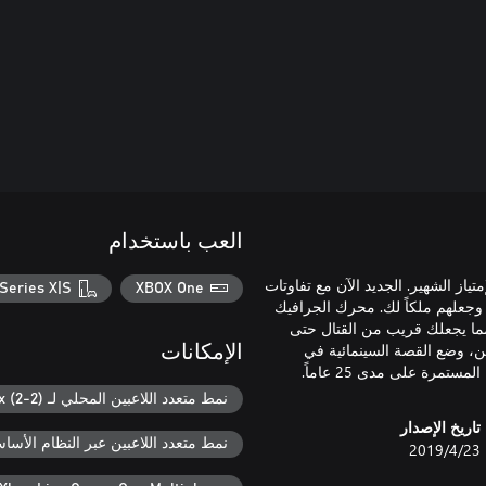
العب باستخدام
إمتياز الشهير. الجديد الآن مع تفاوتات
Series X|S
XBOX One
وجعلهم ملكاً لك. محرك الجرافيك
ما يجعلك قريب من القتال حتى
ين، وضع القصة السينمائية في
الإمكانات
نمط متعدد اللاعبين المحلي لـ Xbox (2-2)
تاريخ الإصدار
نمط متعدد اللاعبين عبر النظام الأساسي ل
23‏/4‏/2019