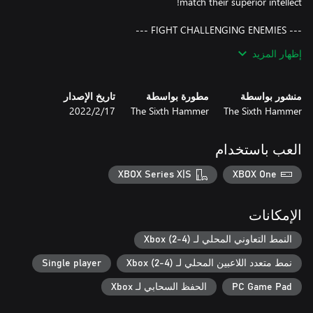
Vastly different types of enemies are waiting for you! Their
إظهار المزيد
mission – to prevent you from achieving yours. Each one of them
منشور بواسطة
مطورة بواسطة
تاريخ الإصدار
The Sixth Hammer
The Sixth Hammer
17‏/2‏/2022
Level up your ship and unlock an arsenal of milk weaponry and
defenses to shape your specific playstyle. Research camouflage
العب باستخدام
XBOX Series X|S
XBOX One
Play the emotional, 12+ hours long campaign full of memorable
الإمكانات
Discover beautiful, yet lethal hand-crafted landscapes. From the
النمط التعاوني المحلي لـ Xbox (2-4)
highest peak to the deepest dungeon – each provides its own
نمط متعدد اللاعبين المحلي لـ Xbox (2-4)
Single player
PC Game Pad
الحفظ السحابي لـ Xbox
Take control of the Mighty Cows and go up against the heroes of