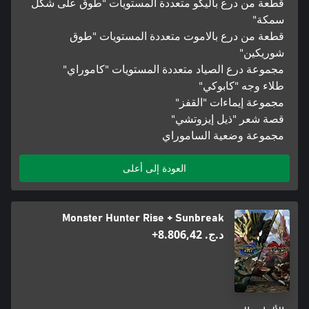
قطعة من درع باليكو متعددة المستويات "طوق على شكل
سمكة"
قطعة من درع بالاموت متعددة المستويات "طوق
شوريكين"
مجموعة درع الصياد متعددة المستويات "كاموراي"
طلاء وجه "كابوكي"
مجموعة إيماءات "القفز"
قصة شعر "ذيل إيزوتشي"
مجموعة وضعية الساموراي
العودة إلى أعلى
Monster Hunter Rise + Sunbreak
د.ج.‏ 8.806,42+