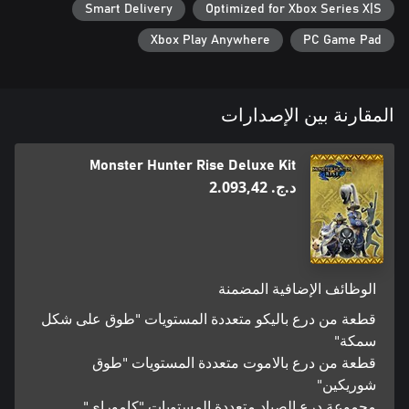
Smart Delivery
Optimized for Xbox Series X|S
Xbox Play Anywhere
PC Game Pad
المقارنة بين الإصدارات
Monster Hunter Rise Deluxe Kit
د.ج.‏ 2.093,42
الوظائف الإضافية المضمنة
قطعة من درع باليكو متعددة المستويات "طوق على شكل
سمكة"
قطعة من درع بالاموت متعددة المستويات "طوق
شوريكين"
مجموعة درع الصياد متعددة المستويات "كاموراي"