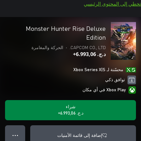
تخطي إلى المحتوى الرئيسي
Monster Hunter Rise Deluxe
Edition
CAPCOM CO., LTD.
•
الحركة والمغامرة
د.ج.‏ 6.993,06+
محسّنة لـ Xbox Series X|S
توافق ذكي
Xbox Play في أي مكان
شراء
د.ج.‏ 6.993,06+
إضافة إلى قائمة الأمنيات
● ● ●