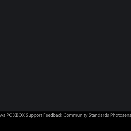
ws PC
XBOX Support
Feedback
Community Standards
Photosens