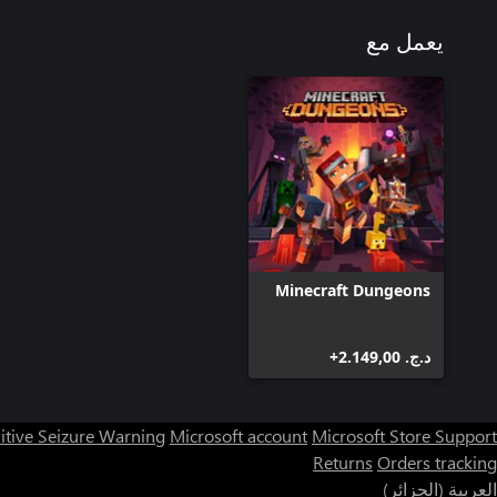
يعمل مع
Minecraft Dungeons
د.ج.‏ 2.149,00+
itive Seizure Warning
Microsoft account
Microsoft Store Support
Returns
Orders tracking
العربية (الجزائر)