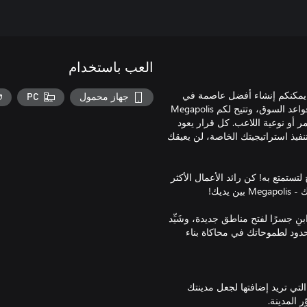
العب باستخدام
محاكاة لبناء المدن حيث يمكنكم إنشاء أفضل عاصمة في
جهاز محمول
PC
العالم. إنها واحدة من أشهر ألعاب المحاكاة الاقتصادية التي تعتمد على قواعد السوق، وتتيح لكم Megapolis
الجميع، مهما كان العمر أو نوعية اللاعب. كل قرار يعود
نفيذ استراتيجيتك الخاصة، لن يعيقك
تمتع به! كن رائد الأعمال الأكثر
الفرص للتطوّر! ابنِ جسرًا لفتح مناطق جديدة، وشَيِّد
 حدود لطموحاتك في محاكاة بناء
 التي تريد إضافتها لجعل مدينتك