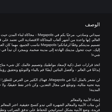
الوصف
سيداتي وسادتي، مرحبًا بكم في Megapolis - 
تصميم مدينتكم وفقًا لرغباتكم! Megapolis تناسب 
إليك، حيث تتحول مدينتك الهادئة إلى مدينة ضخمة. وبمجرد أن تبدأ في ت
اتخذ قرارات عمل ذكية لإسعاد مواطنيك وتصميم عالمك. كل شيء متاح لتس
لن تشعر بالملل أبدًا في Megapolis، فهناك الكثير من 
بنية تحتية مثالية، وتوسّع في مجال التعدين، وكن تاجر نفط حقيقيًا، ولا
ابنِ مئات الأبنية والمعالم الشهيرة التي تبدو كنسخ حقيقية. اختر المعالم