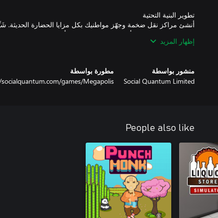
أنشئ مراكز نقل ضخمة وجهّز مواطنيك بكل مزايا الحضارة الحديثة. شَي
إظهار المزيد
أسّس مركز أبحاث لاكتشاف مواد جديدة، وطوِّر المهارات الهندسية، وبنِ
منشور بواسطة
مطورة بواسطة
//socialquantum.com/games/Megapolis
Social Quantum Limited
طوِّر استراتيجية التصنيع الخاصة بك: اجمع الموارد وعالجها وابنِ المصان
People also like
تعاون مع رؤساء البلديات وتنافس في مسابقات سريعة الوتيرة. اربح نقاط
للحصول على المكافآت والترقي في التصنيفات، وشارك في المسابقات 