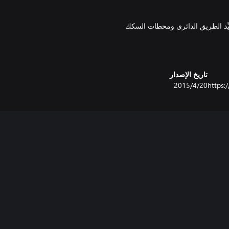
ِّد الطريق الدائري ومحطات السكك
 ميناء فضائي لإطلاق الصواريخ.
تاريخ الإصدار
https:
20‏/4‏/2015
ع واستخرج النفط وكرّره. اختر
ًا خلال المسابقة الأسبوعية
الموسمية لنيل جوائز مميزة وشعار