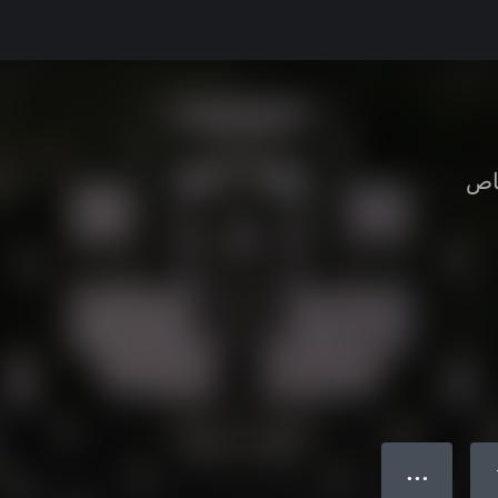
ناص
● ● ●