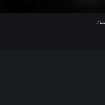
فصل).