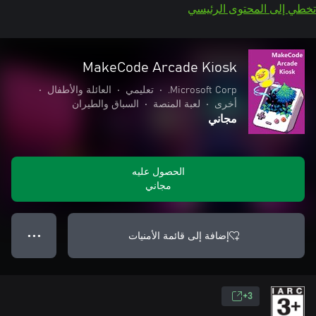
تخطي إلى المحتوى الرئيسي
MakeCode Arcade Kiosk
Microsoft Corp.
•
تعليمي
•
العائلة والأطفال
•
أخرى
•
لعبة المنصة
•
السباق والطيران
مجاني
الحصول عليه
مجاني
إضافة إلى قائمة الأمنيات
● ● ●
3+