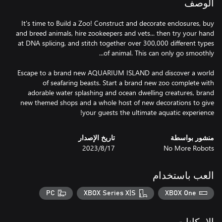
الوصف
It's time to Build a Zoo! Construct and decorate enclosures, buy
and breed animals, hire zookeepers and vets... then try your hand
at DNA splicing, and stitch together over 300,000 different types
Escape to a brand new AQUARIUM ISLAND and discover a world
of seafaring beasts. Start a brand new zoo complete with
adorable water splashing and ocean dwelling creatures, brand
new themed shops and a whole host of new decorations to give
your guests the ultimate aquatic experience!
منشور بواسطة
تاريخ الإصدار
No More Robots
17‏/8‏/2023
العب باستخدام
PC
XBOX Series X|S
XBOX One