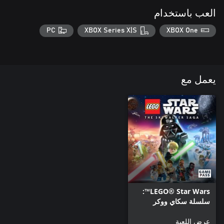
العب باستخدام
PC
XBOX Series X|S
XBOX One
يعمل مع
LEGO® Star Wars™:
سلسلة سكاي ووكر
عرض اللعبة