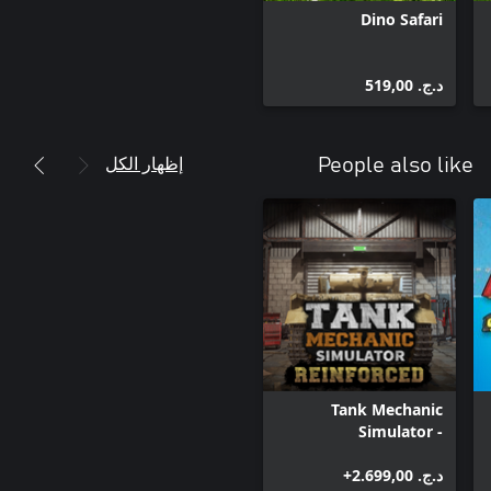
Dino Safari
د.ج.‏ 519,00
إظهار الكل
People also like
Tank Mechanic
Simulator -
Reinforced
د.ج.‏ 2.699,00+