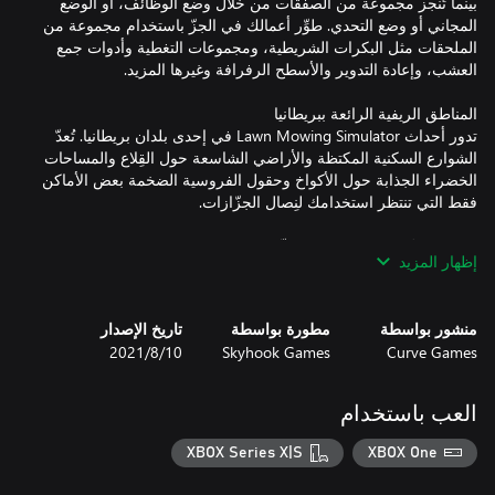
بينما تُنجز مجموعة من الصفقات من خلال وضع الوظائف، أو الوضع
المجاني أو وضع التحدي. طوِّر أعمالك في الجزّ باستخدام مجموعة من
الملحقات مثل البكرات الشريطية، ومجموعات التغطية وأدوات جمع
تدور أحداث Lawn Mowing Simulator في إحدى بلدان بريطانيا. تُعدّ
الشوارع السكنية المكتظة والأراضي الشاسعة حول القِلاع والمساحات
الخضراء الجذابة حول الأكواخ وحقول الفروسية الضخمة بعض الأماكن
إظهار المزيد
أُعيد إنشاء برنامج محاكاة جزّ العشب في خطوط المواجهة من Toro
وSCAG وSTIGA مع أجهزتها الواقعية بدقة بالغة على المستوى البصري
والمادي. يتوفّر 12 جهاز جزّ في اللعبة الأساسية، وكل منها له تحدياته،
منشور بواسطة
مطورة بواسطة
تاريخ الإصدار
Curve Games
Skyhook Games
10‏/8‏/2021
قم بإنشاء أعمالك الخاصة في رعاية الحدائق من البداية إلى النهاية. قم
بشراء مقرّاتك الرئيسية وترقيتها، وتعيين الموظفين، وشراء الإعلانات
العب باستخدام
وتسوية الحسابات بينما تنمو وتوسّع أعمالك.
XBOX Series X|S
XBOX One