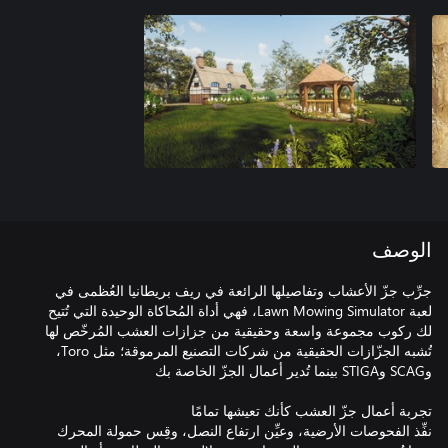
الوصف
جرِّب جزّ الأعشاب وتفاصيلها الرائعة في ريف بريطانيا العُظمى في
لعبة Lawn Mowing Simulator، فهي أداة المُحاكاة الوحيدة التي تُتيح
لك ركوب مجموعة واسعة وحقيقية من جزازات العشب المُرخّص لها
تُشبه الجزّازات الحقيقية من شركات التصنيع المرموقة؛ مثل Toro،
نفِّذ الفحوصات الأرضية، وعيِّن ارتفاع النصل، وقِس حمولة المحرك