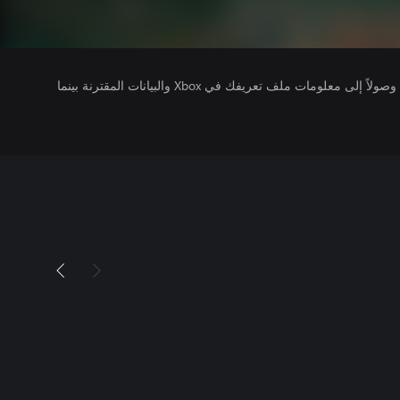
يتلقى ناشرو الألعاب التي تقوم بتشغيلها وصولاً إلى معلومات ملف تعريفك في Xbox والبيانات المقترنة بينما