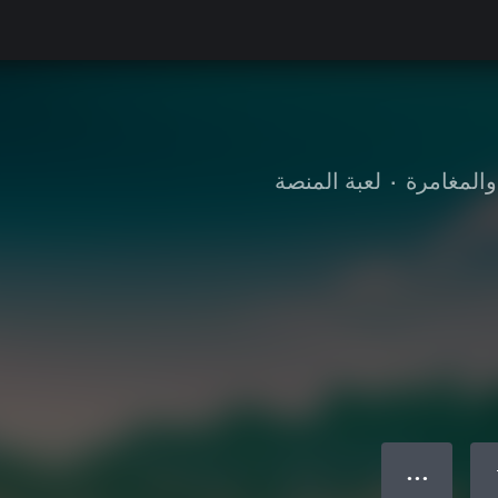
والمغامرة
•
لعبة المنصة
● ● ●