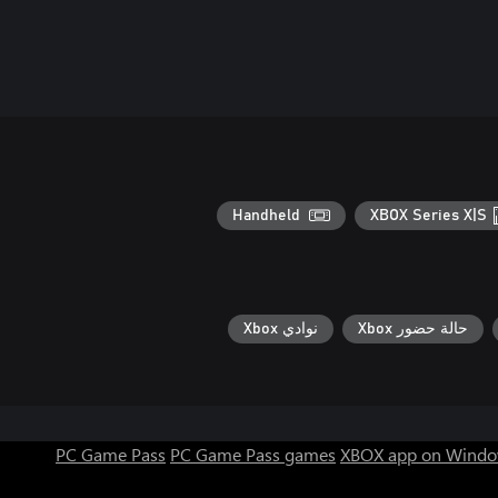
Handheld
XBOX Series X|S
حالة حضور Xbox
نوادي Xbox
PC Game Pass
PC Game Pass games
XBOX app on Windo