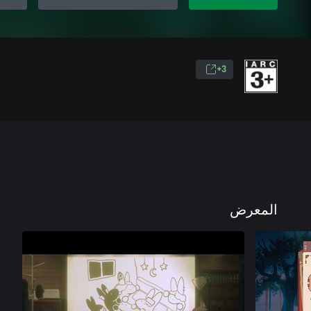
3+
المعرض