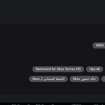
XBOX 
Optimized for Xbox Series X|S
60 fps+
حالة حضور Xbox
الحفظ السحابي لـ Xbox