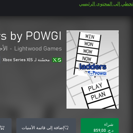
تخطي إلى المحتوى الرئيسي
rs by POWGI
Lightwood Games
•
الأح
محسّنة لـ Xbox Series X|S
شراء
إضافة إلى قائمة الأمنيات
د.ج.‏ 859,00