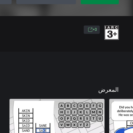
3+
المعرض