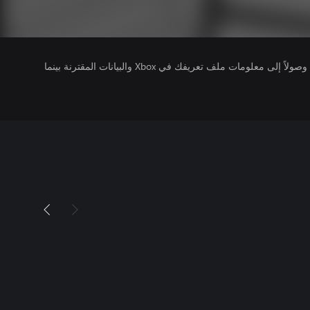
يتلقى ناشرو الألعاب التي تقوم بتشغيلها وصولاً إلى معلومات ملف تعريفك في Xbox والبيانات المقترنة بينما