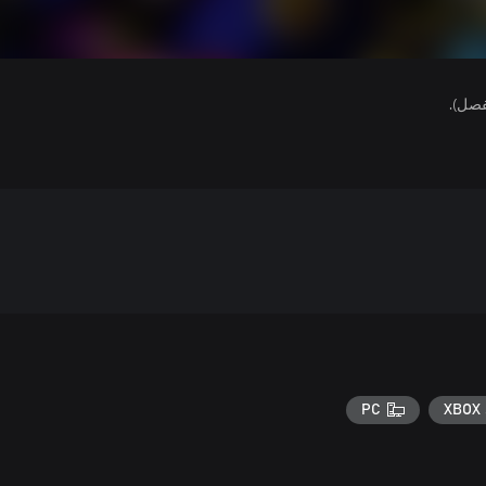
فصل).
PC
XBOX 