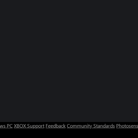
ws PC
XBOX Support
Feedback
Community Standards
Photosens