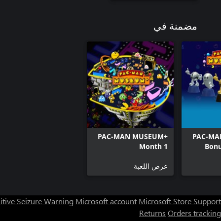
مضمنة في
PAC-MAN MUSEUM+
PAC-MA
Month 1
Bonu
عرض اللعبة
itive Seizure Warning
Microsoft account
Microsoft Store Support
Returns
Orders tracking