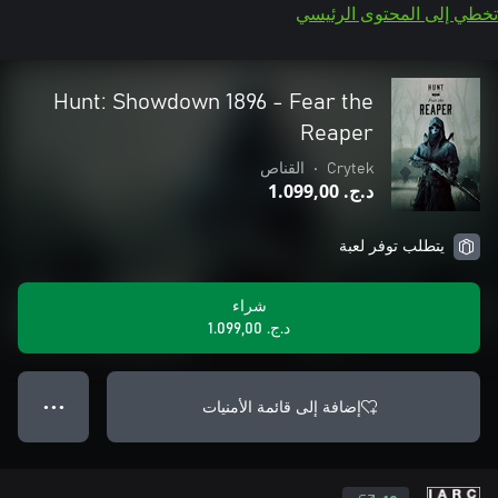
تخطي إلى المحتوى الرئيسي
Hunt: Showdown 1896 - Fear the
Reaper
Crytek
•
القناص
د.ج.‏ 1.099,00
يتطلب توفر لعبة
شراء
د.ج.‏ 1.099,00
إضافة إلى قائمة الأمنيات
● ● ●