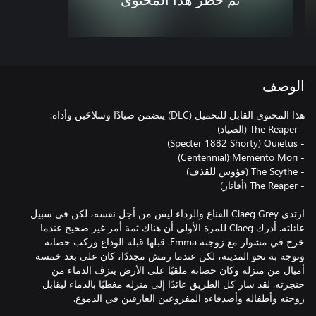
تم حظر هذا المحتوى
الوصف
ارتدى Claeg Grey القناع والرداء ليس من أجل نفسه، لكن في سبيل
عائلته. أدرك Claeg للمرة الأولى أن هناك ثمة أمر غير صحيح عندما
خرج في مشوار مع زوجته Emma. قبلها قبلة الوداع وركب حصانه
وتوجه به نحو المدينة، لكن عندما رمش مجددًا، كان على بعد خمسة
أميال من منزله وكان حصانه ملقيًا على الأرض ينزف الدماء من
حنجرته. لقد سار كل الطريق عائدًا إلى منزله مغطيًا بالدماء ليقابل