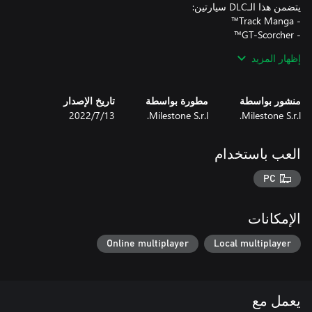
إظهار المزيد
هذا الـDLC غير متضمن في أي HOT WHEELS™ Pass
منشور بواسطة
مطورة بواسطة
تاريخ الإصدار
Milestone S.r.l.
Milestone S.r.l.
13‏/7‏/2022
العب باستخدام
PC
الإمكانات
Online multiplayer
Local multiplayer
يعمل مع