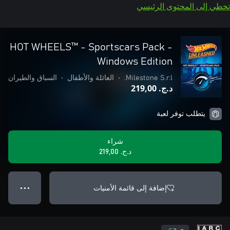
تخطي إلى المحتوى الرئيسي
HOT WHEELS™ - Sportscars Pack -
Windows Edition
Milestone S.r.l.
•
العائلة والأطفال
•
السباق والطيران
د.ج.‏ 219,00
يتطلب توفر لعبة
شراء
د.ج.‏ 219,00
إضافة إلى قائمة الأمنيات
● ● ●