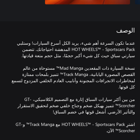
الوصف
عندما تكون السرعة أهم شيء، يريد الكل أسرع السيارات! وستلبي
HOT WHEELS™ - Sportscars Pack المدهشة احتياجاتك. تتضمن
نسخة السيارة ذات المقعدين Mad Manga™ مستوحاة من عالم
القصص المصورة اليابانية، Track Manga™ تتميز بلمحات ممتازة
لمخاطرات الانجرافات المجنونة وأنابيب العادم الخلفي المزدوج لتسمع
من بين أكثر سيارات السباق إثارة مع التصميم الكلاسيكي، GT-
Scorcher™ تتميز بهيكل ضخم وجناح خلفي ضخم لتحقيق الاستقرار
اشترِ HOT WHEELS™ - Sportscars Pack مع Track Manga™ وGT-