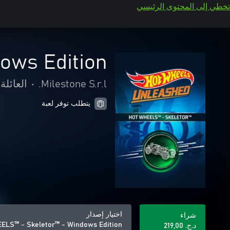
تخطي إلى المحتوى الرئيسي
ows Edition
Milestone S.r.l.
•
العائلة
يتطلب توفر لعبة
اختيار إصدار
شراء
ELS™ - Skeletor™ - Windows Edition
د.ج.‏ 219,00