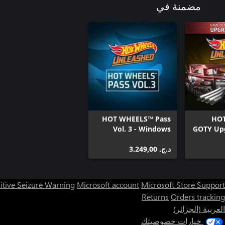
مضمنة في
HOT WHEELS™ Pass
HOT
Vol. 3 - Windows
GOTY Upg
Edition
Wind
د.ج.‏ 3.249,00
itive Seizure Warning
Microsoft account
Microsoft Store Support
Returns
Orders tracking
العربية (الجزائر)
خيارات خصوصيتك