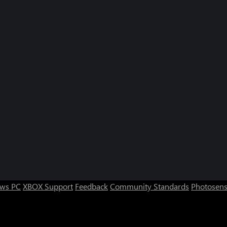
ws PC
XBOX Support
Feedback
Community Standards
Photosens