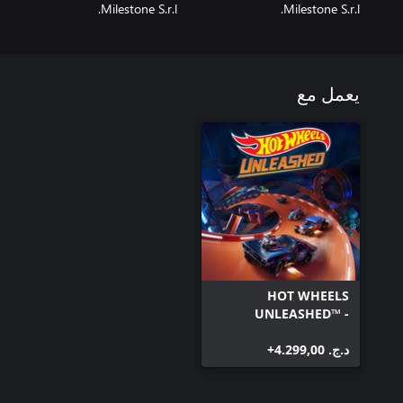
Milestone S.r.l.
Milestone S.r.l.
يعمل مع
HOT WHEELS
UNLEASHED™ -
Windows Edition
د.ج.‏ 4.299,00+