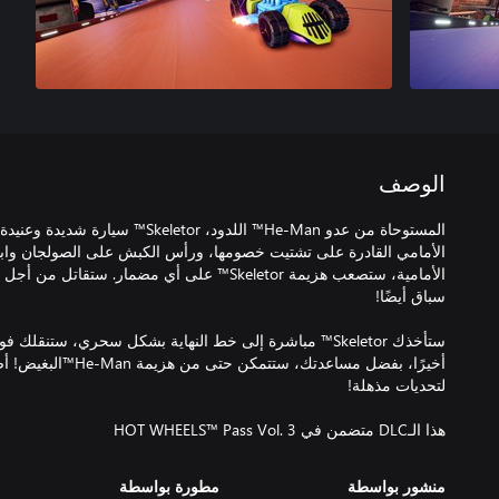
الوصف
المستوحاة من عدو He-Man™ اللدود، eletor
الأمامي القادرة على تشتيت خصومها، ورأس الكبش على الصولجان وابتسا
الأمامية، ستصعب هزيمة Skeletor™ على أي مضمار. س
ستأخذك Skeletor™ مباشرة إلى خط النهاية بشكل سحري، ستنقلك
أخيرًا، بفضل مساعدتك، ستت
هذا الـDLC متضمن في HOT WHEELS™ Pass Vol. 3
منشور بواسطة
مطورة بواسطة