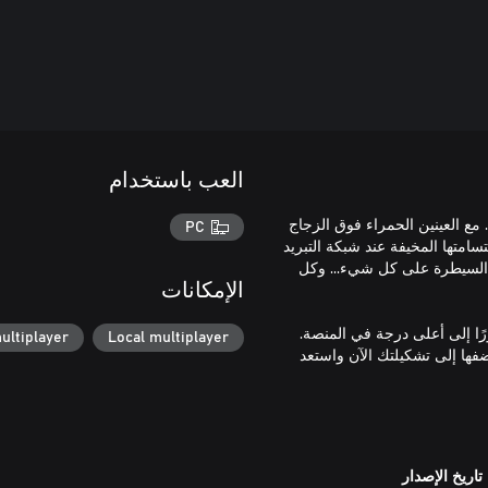
العب باستخدام
Sk™ سيارة شديدة وعنيدة. مع العينين الحمراء فوق الزجاج
PC
متها المخيفة عند شبكة التبريد
تقاتل من أجل السيطرة على كل شيء... وكل
الإمكانات
 فورًا إلى أعلى درجة في المنصة.
ultiplayer
Local multiplayer
مكن حتى من هزيمة He-Man™البغيض! أضفها إلى تشكيلتك الآن واستعد
تاريخ الإصدار