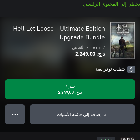
تخطي إلى المحتوى الرئيسي
Hell Let Loose - Ultimate Edition
Upgrade Bundle
Team17
•
القناص
د.ج.‏ 2.249,00
يتطلب توفر لعبة
شراء
د.ج.‏ 2.249,00
إضافة إلى قائمة الأمنيات
● ● ●