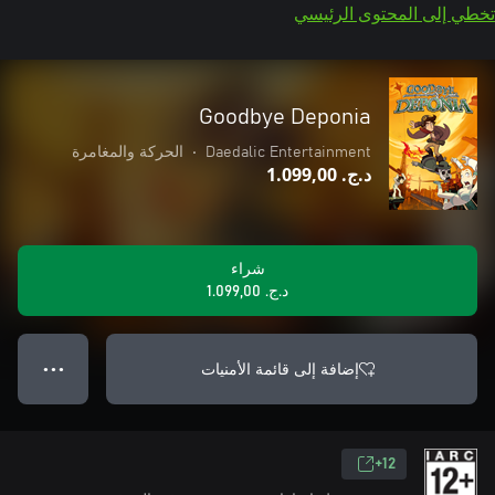
تخطي إلى المحتوى الرئيسي
Goodbye Deponia
Daedalic Entertainment
•
الحركة والمغامرة
د.ج.‏ 1.099,00
شراء
د.ج.‏ 1.099,00
إضافة إلى قائمة الأمنيات
● ● ●
12+