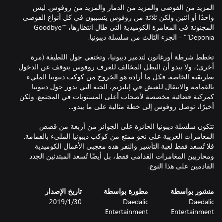
المزيد من الفوضى والمزيد من الدمار والمزيد من روفوس. ليس
واحدًا أو اثنين ولكن ثلاثة من روفوس يتسببون في كل أنواع الفوضى
المجنونة في المغامرة الكوميدية التي طال انتظارها، ""Goodbye
تخطط شرطة أورغانون لتدمير ديبونيا، وتختفي جول اللطيفة (مرة
أخرى)، ولا يبدو أن البطل المخالف للعرف روفوس يتوقف عن الدخول
بطريقته الخاصة. فكل ما أراده هو الخروج من كوكب ديبونيا المليء
بالقمامة والانتقال للعيش في إيليزيم، الجنة التي تدور حول ديبونيا
كمركبة فضائية مخصصة لأصحاب أعلى المستويات في المجتمع. ولكن
تتكون سلسلة ديبونيا الحائزة على الجوائز من أربعة من قصص
المغامرات الغريبة على نحو ممتع من كوكب ديبونيا المليء بالقمامة.
فلا تُسعد فقط لعبة التأشير والنقر هذه معجبي الأعمال الكوميدية
ومحاربين المغامرات القدامى فقط، بل أيضًا تُسعد المبتدئين الجدد
القادمين على هذا النوع.
منشور بواسطة
مطورة بواسطة
تاريخ الإصدار
Daedalic
Daedalic
30‏/1‏/2019
Entertainment
Entertainment