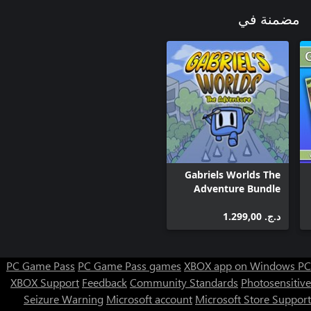
مضمنة في
Gabriels Worlds The
Adventure Bundle
د.ج.‏ 1.299,00
PC Game Pass
PC Game Pass games
XBOX app on Windows PC
XBOX Support
Feedback
Community Standards
Photosensitive
Seizure Warning
Microsoft account
Microsoft Store Support