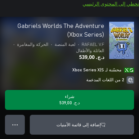
تخطي إلى المحتوى الرئيسي
Gabriels Worlds The Adventure
(Xbox Series)
RAFAEL V.F
•
لعبة المنصة
•
الحركة والمغامرة
•
العائلة والأطفال
د.ج.‏ 539,00
محسّنة لـ Xbox Series X|S
2 من اللغات المدعمة
شراء
د.ج.‏ 539,00
إضافة إلى قائمة الأمنيات
● ● ●