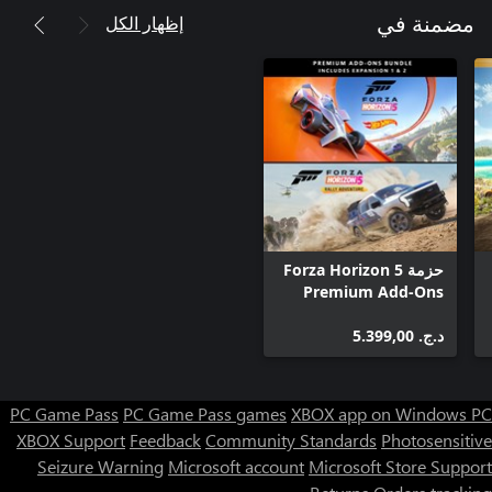
إظهار الكل
مضمنة في
حزمة Forza Horizon 5
Premium Add-Ons
د.ج.‏ 5.399,00
PC Game Pass
PC Game Pass games
XBOX app on Windows PC
XBOX Support
Feedback
Community Standards
Photosensitive
Seizure Warning
Microsoft account
Microsoft Store Support