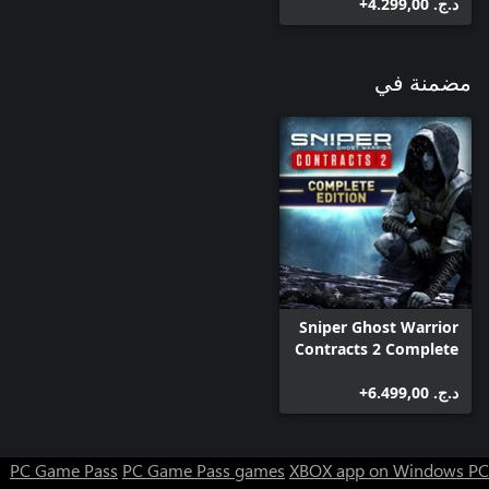
د.ج.‏ 4.299,00+
مضمنة في
Sniper Ghost Warrior
Contracts 2 Complete
Edition
د.ج.‏ 6.499,00+
PC Game Pass
PC Game Pass games
XBOX app on Windows PC