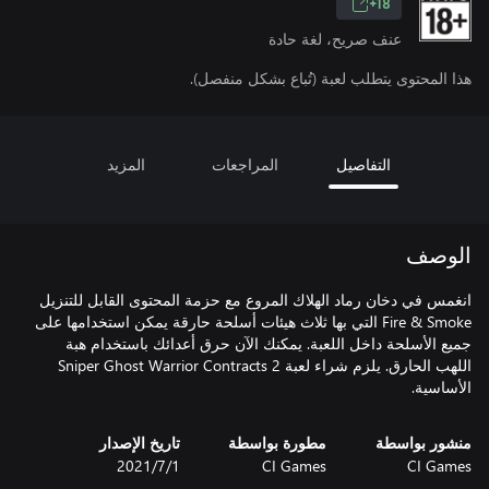
18+
عنف صريح، لغة حادة
هذا المحتوى يتطلب لعبة (تُباع بشكل منفصل).
التفاصيل
المراجعات
المزيد
الوصف
انغمس في دخان رماد الهلاك المروع مع حزمة المحتوى القابل للتنزيل
Fire & Smoke التي بها ثلاث هيئات أسلحة حارقة يمكن استخدامها على
جميع الأسلحة داخل اللعبة. يمكنك الآن حرق أعدائك باستخدام هبة
اللهب الحارق. يلزم شراء لعبة Sniper Ghost Warrior Contracts 2
الأساسية.
منشور بواسطة
مطورة بواسطة
تاريخ الإصدار
CI Games
CI Games
1‏/7‏/2021