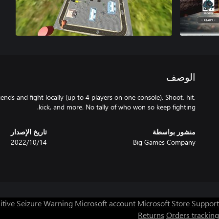
الوصف
ends and fight locally (up to 4 players on one console). Shoot, hit,
kick, and more. No tally of who won so keep fighting.
منشور بواسطة
تاريخ الإصدار
Big Games Company
14‏/10‏/2022
itive Seizure Warning
Microsoft account
Microsoft Store Support
Returns
Orders tracking