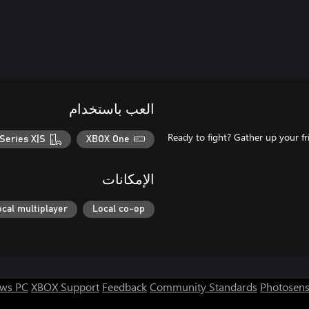
العب باستخدام
Ready to fight? Gather up your fri
Series X|S
XBOX One
الإمكانات
ocal multiplayer
Local co-op
ws PC
XBOX Support
Feedback
Community Standards
Photosens