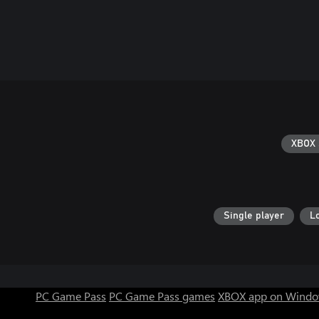
XBOX 
Single player
L
PC Game Pass
PC Game Pass games
XBOX app on Windo