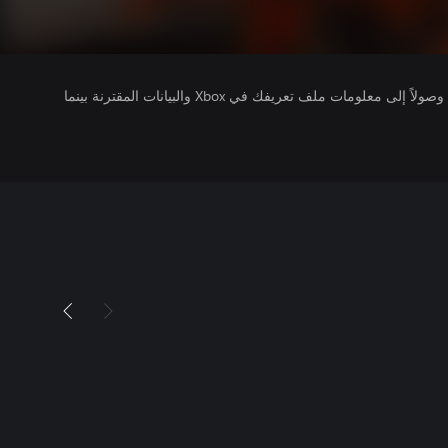
يتلقى ناشرو الألعاب التي تقوم بتشغيلها وصولاً إلى معلومات ملف تعريفك في Xbox والبيانات المقترنة بينما