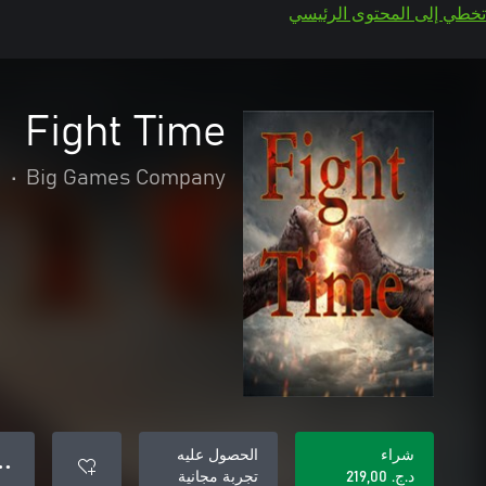
تخطي إلى المحتوى الرئيسي
Fight Time
Big Games Company
•
ا
شراء
الحصول عليه
● ●
د.ج.‏ 219,00
تجربة مجانية