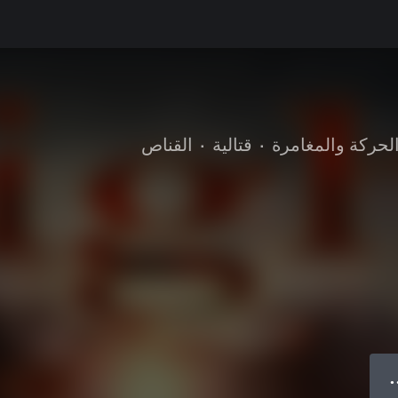
لحركة والمغامرة
•
قتالية
•
القناص
● 