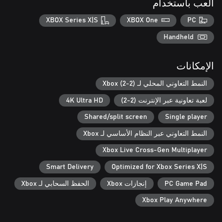
العب باستخدام
XBOX Series X|S
XBOX One
PC
Handheld
الإمكانات
النمط التعاوني المحلي لـ Xbox (2-2)
لعبة تعاونية عبر الإنترنت (2-2)
4K Ultra HD
Shared/split screen
Single player
النمط التعاوني عبر النظام الأساسي لـ Xbox
Xbox Live Cross-Gen Multiplayer
Smart Delivery
Optimized for Xbox Series X|S
PC Game Pad
إنجازات Xbox
الحفظ السحابي لـ Xbox
Xbox Play Anywhere