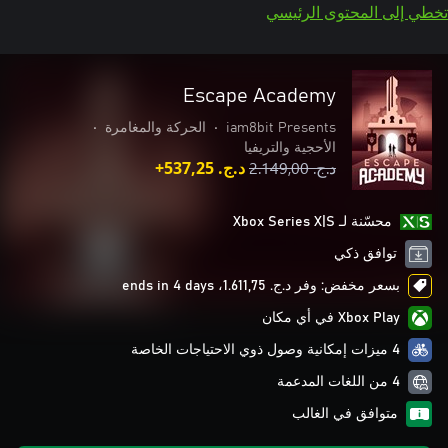
تخطي إلى المحتوى الرئيسي
Escape Academy
iam8bit Presents
•
الحركة والمغامرة
•
الأحجية والتريفيا
د.ج.‏ 2.149,00
د.ج.‏ 537,25+
محسّنة لـ Xbox Series X|S
توافق ذكي
بسعر مخفض: وفر د.ج.‏ 1.611,75، ends in 4 days
Xbox Play في أي مكان
4 ميزات إمكانية وصول ذوي الاحتياجات الخاصة
4 من اللغات المدعمة
متوافق في الغالب