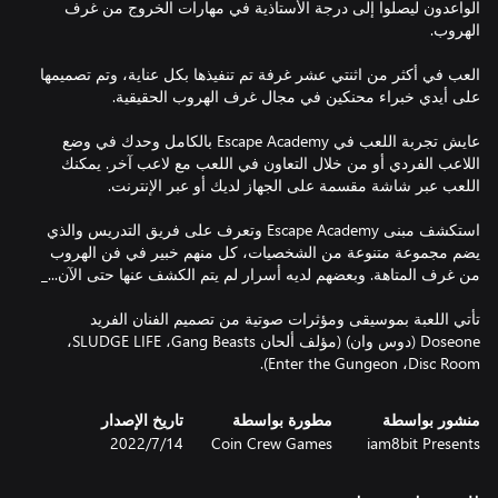
الواعدون ليصلوا إلى درجة الأستاذية في مهارات الخروج من غرف
العب في أكثر من اثنتي عشر غرفة تم تنفيذها بكل عناية، وتم تصميمها
عايش تجربة اللعب في Escape Academy بالكامل وحدك في وضع
اللاعب الفردي أو من خلال التعاون في اللعب مع لاعب آخر. يمكنك
استكشف مبنى Escape Academy وتعرف على فريق التدريس والذي
يضم مجموعة متنوعة من الشخصيات، كل منهم خبير في فن الهروب
تأتي اللعبة بموسيقى ومؤثرات صوتية من تصميم الفنان الفريد
Doseone (دوس وان) (مؤلف ألحان ‏Gang Beasts، ‏SLUDGE LIFE،‏
Disc Room، ‏Enter the Gungeon).
منشور بواسطة
مطورة بواسطة
تاريخ الإصدار
iam8bit Presents
Coin Crew Games
14‏/7‏/2022