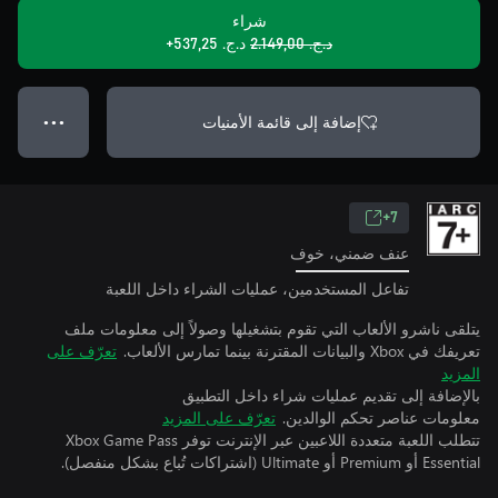
شراء
د.ج.‏ 2.149,00
د.ج.‏ 537,25+
إضافة إلى قائمة الأمنيات
● ● ●
7+
عنف ضمني، خوف
تفاعل المستخدمين، عمليات الشراء داخل اللعبة
يتلقى ناشرو الألعاب التي تقوم بتشغيلها وصولاً إلى معلومات ملف
تعريفك في Xbox والبيانات المقترنة بينما تمارس الألعاب.
تعرّف على
المزيد
بالإضافة إلى تقديم عمليات شراء داخل التطبيق
معلومات عناصر تحكم الوالدين.
تعرّف على المزيد
تتطلب اللعبة متعددة اللاعبين عبر الإنترنت توفر Xbox Game Pass
Essential أو Premium أو Ultimate (اشتراكات تُباع بشكل منفصل).