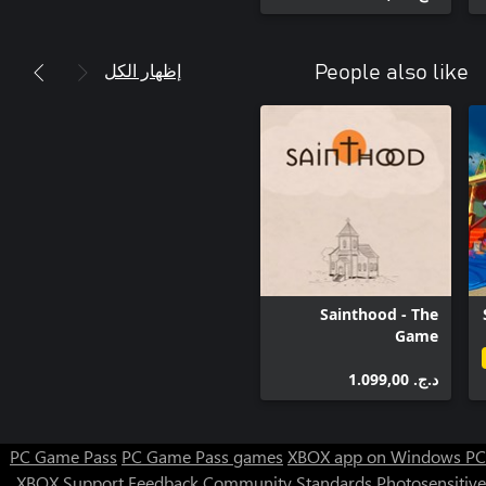
إظهار الكل
People also like
Sainthood - The
Game
د.ج.‏ 1.099,00
PC Game Pass
PC Game Pass games
XBOX app on Windows PC
XBOX Support
Feedback
Community Standards
Photosensitive