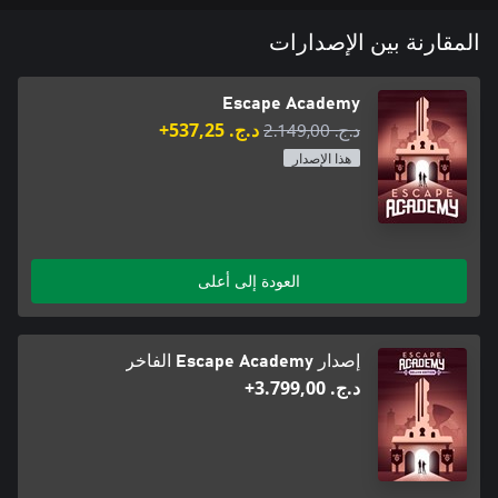
المقارنة بين الإصدارات
Escape Academy
د.ج.‏ 2.149,00
د.ج.‏ 537,25+
هذا الإصدار
العودة إلى أعلى
إصدار Escape Academy الفاخر
د.ج.‏ 3.799,00+