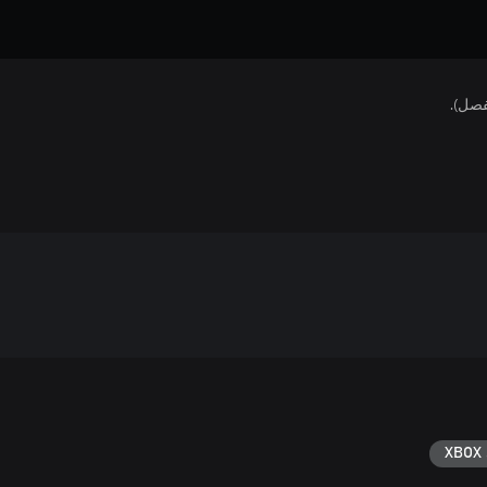
فصل).
XBOX 