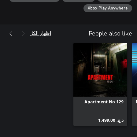
Each gruesome death you experience comes with a reward in the
Xbox Play Anywhere
form of "Death Medals." Acquiring these medals in turn unlocks
bonus "DeathTube" clips. Try and collect them all!
إظهار الكل
People also like
Apartment No 129
د.ج.‏ 1.499,00