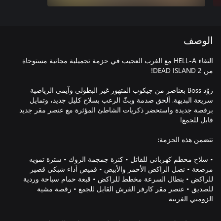
الوصف
التقاء HELL-A مع الغرب العجيب في حزمة تجميلية مجانية مستوحاة
زوّد Boss بعناصر من جيكوب المتهور غير البطولي وآيمي الرياضية
سريعة البديهة. ألحق صدمة وبثّ الرعب بسلاح كليل جديد، وتمايل
برقصة جديدة واستحضر ذكريات الشاطئ المؤثرة مع عنصر مقر جديد
• سلاح محطم كهربائي للقاتل • كنزة جمجمة الروك • سترة تمويه
مرصعة • نصل الراكض الأحمر والأبيض • قميص أداء شبكي قصير
للراكض • بنطال السرعة مخطط للراكض • قبعة حمام سباحة وردية
للصديق • عنصر مقر كارفر القرش القابل للجمع • رقصة مشية
الزومبي الغريبة