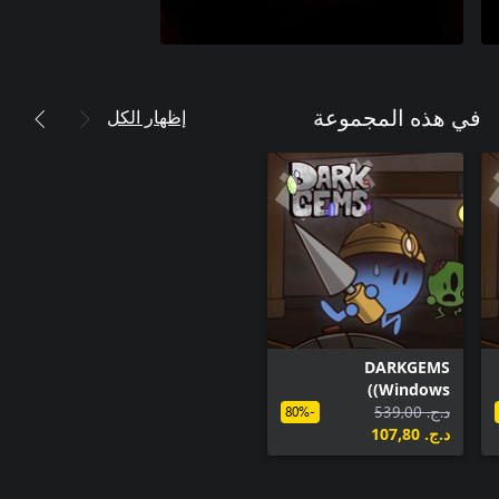
إظهار الكل
في هذه المجموعة
DARKGEMS
(Windows)
د.ج.‏ 539,00
-80%
د.ج.‏ 107,80