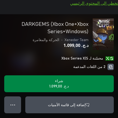
تخطي إلى المحتوى الرئيسي
DARKGEMS (Xbox One+Xbox
Series+Windows)
Xeneder Team
•
الحركة والمغامرة
د.ج.‏ 1.099,00
محسّنة لـ Xbox Series X|S
2 من اللغات المدعمة
شراء
د.ج.‏ 1.099,00
إضافة إلى قائمة الأمنيات
● ● ●