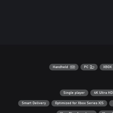
Handheld
PC
XBOX 
Single player
4K Ultra HD
Smart Delivery
Optimized for Xbox Series X|S