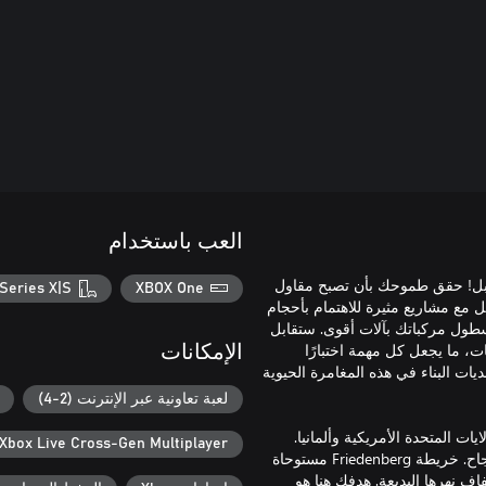
العب باستخدام
ر إبهارًا عن ذي قبل! حقق طموحك بأن تصبح مقاول
Series X|S
XBOX One
بر تأسيس أعمالك من الصفر بمساعدة مرشدك Hape. تعامل مع مشاريع مثيرة للاهتمام بأحجام
طول مركباتك بآلات أقوى. ستقابل
ت، ما يجعل كل مهمة اختبارًا
الإمكانات
ت البناء في هذه المغامرة الحيوية
لعبة تعاونية عبر الإنترنت (2-4)
ات المتحدة الأمريكية وألمانيا.
Xbox Live Cross-Gen Multiplayer
تحمل كل خريطة منهما حملتها الخاصة ما يساعدك على ارتقاء سلم النجاح. خريطة Friedenberg مستوحاة
اف نهرها البديعة. هدفك هنا هو