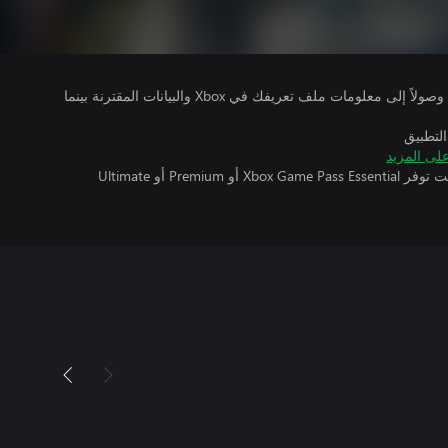
يتلقى ناشرو الألعاب التي تقوم بتشغيلها وصولاً إلى معلومات ملف تعريفك في Xbox والبيانات المقترنة بينما
التطبيق
لى المزيد
تتطلب اللعبة متعددة اللاعبين عبر الإنترنت توفر Xbox Game Pass Essential أو Premium أو Ultimate