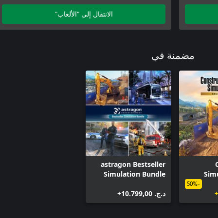
الانتقال إلى "الألعاب"
مضمنة في
astragon Bestseller
Simulation Bundle
Simu
-50%
د.ج.‏ 10.799,00+