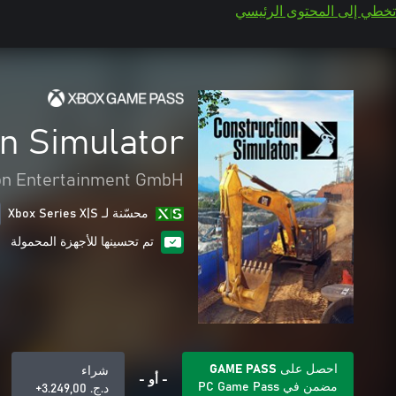
تخطي إلى المحتوى الرئيسي
n Simulator
on Entertainment GmbH
محسّنة لـ Xbox Series X|S
تم تحسينها للأجهزة المحمولة
احصل على GAME PASS
شراء
- أو -
مضمن في PC Game Pass
د.ج.‏ 3.249,00+