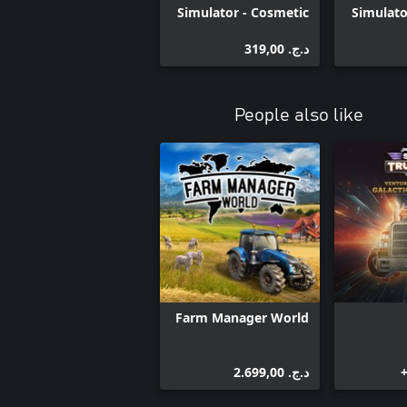
Simulator - Cosmetic
Simulato
Pack #1
د.ج.‏ 319,00
People also like
Farm Manager World
د.ج.‏ 2.699,00