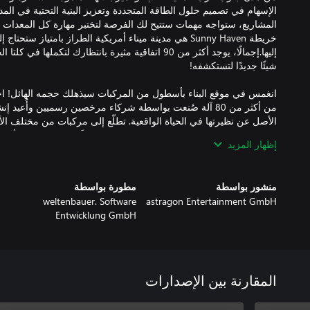
الإسهام في تصميم حلول الطاقة المتجددة وتعزيز البنية التحتية في المد
المشاريع، ستواجه مهمات ستتيح لك الفرصة لتختبر مهارة كل المعدات ال
خريطة Sunny Haven هي مدينة ميناء أمريكية الطراز بامتياز س
إليها.إجمالًا، يوجد أكثر من 90 اتفاقية مثيرة بانتظارك لتكمل
انغمس في موقع البناء بأسطول من المركبات سيذهلك حجمه الهائل! اخ
من أكثر من 80 آلة صُنعت بواسطة شركاء مرخصين رسميين وأُعيد
الأصل عن نظيرتها في الحياة الواقعية. تطلّع إلى مركبات من مختلف الأل
من السلسلة بالإضافة إلى المركبات المُضافة حديثًا إلى اللعبة - والأمر س
إظهار المزيد
منشور بواسطة
مطورة بواسطة
weltenbauer. Software
astragon Entertainment GmbH
Entwicklung GmbH
تصحيح فحسب، بل تتضمن أيضًا محتوى مجانيًا إضافيًا. هكذا أُضيف العديد
للإصلاح والتزود بالوقود. تضمنت التحديثات أيضًا أدوات وميزات جديدة 
المقارنة بين الإصدارات
EW100 وWacker Neuson ET145 الاختيار من بين مجمو