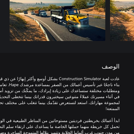
الوصف
عادت لعبة Construction Simulator بشكل أوسع وأكث
بناء ناجحًا ع
ومتطلبات مختلفة ستساعدك على زيادة إيرادك، ما يمكّنك من تزويد أس
في أثناء مسيرتك عملاءً متنوعين سيختبرون قدراتك بينما تتخطى التحديا
لمجموعة مهاراتك. استعد لتستعرض تقدّمك بينما تتغلب على مختلف تحديا
ابدأ أعمالك بخريطتين فرديتين مستوحاتين من المناظر الطبيعية في الولاي
من مدن جنوب غرب ألمانيا الخلابة وتتميز بتلالها المتموجة الساحرة وضف