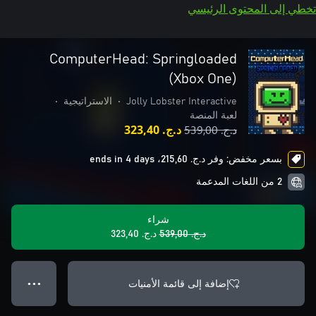
تخطي إلى المحتوى الرئيسي
ComputerHead: Springloaded
(Xbox One)
Jolly Lobster Interactive
•
الاستراتيجية
•
لعبة المنصة
د.ج.‏ 539,00
د.ج.‏ 323,40
بسعر مخفض: وفر د.ج.‏ 215,60، ends in 4 days
2 من اللغات المدعمة
شراء
د.ج.‏ 539,00
د.ج.‏ 323,40
إضافة إلى قائمة الأمنيات
● ● ●