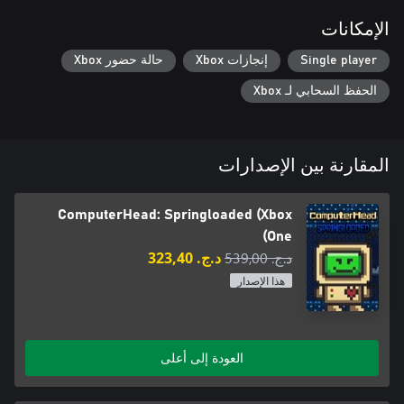
الإمكانات
Single player
إنجازات Xbox
حالة حضور Xbox
الحفظ السحابي لـ Xbox
المقارنة بين الإصدارات
ComputerHead: Springloaded (Xbox
One)
د.ج.‏ 539,00
د.ج.‏ 323,40
هذا الإصدار
العودة إلى أعلى