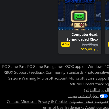
ComputerHead:
Springloaded Xbox
د.ج.‏ 859,00
Bundle
-40%
د.ج.‏ 515,40
PC Game Pass
PC Game Pass games
XBOX app on Windows PC
XBOX Support
Feedback
Community Standards
Photosensitive
Seizure Warning
Microsoft account
Microsoft Store Support
Returns
Orders tracking
العربية (الجزائر)
خيارات خصوصيتك
خصوصية صحة المستهلك
Privacy & Cookies
Contact Microsoft
Terms of Use
Trademarks
About our ads