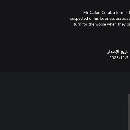
Mr Callan Coral, a former
suspected of his business associat
This crime scene includes a new
تاريخ الإصدار
5‏/12‏/2023
A hyacinth blooms in death on
scene! Agent Gray and Analyst
Solve the mystery and prove