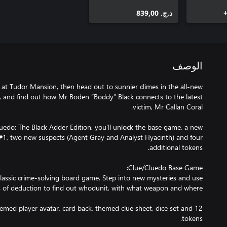
د.ج.‏ 839,00
الوصف
 at Tudor Mansion, then head out to sunnier climes in the all-new
, and find out how Mr Boden “Boddy” Black connects to the latest
do: The Black Adder Edition, you’ll unlock the base game, a new
d #1, two new suspects (Agent Gray and Analyst Hyacinth) and four
classic crime-solving board game. Step into new mysteries and use
med player avatar, card back, themed clue sheet, dice set and 12