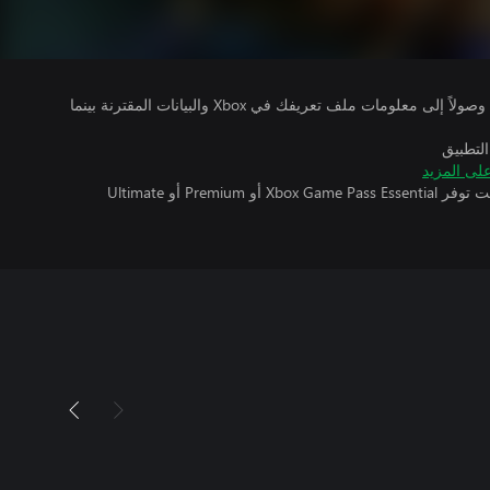
يتلقى ناشرو الألعاب التي تقوم بتشغيلها وصولاً إلى معلومات ملف تعريفك في Xbox والبيانات المقترنة بينما
التطبيق
لى المزيد
تتطلب اللعبة متعددة اللاعبين عبر الإنترنت توفر Xbox Game Pass Essential أو Premium أو Ultimate