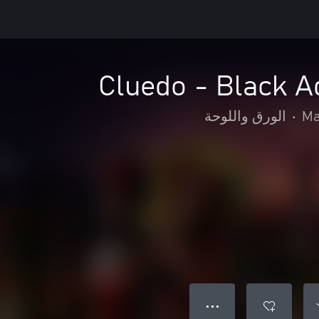
Cluedo - Black A
Ma
•
الورق واللوحة
● ● ●