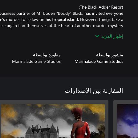
 business partner of Mr Boden “Boddy” Black, has invited everyone
e’s murder to lie low on his tropical island. However, things take a
إظهار المزيد
 player avatar, a different card back, a themed clue sheet, a snake
منشور بواسطة
مطورة بواسطة
Marmalade Game Studios
Marmalade Game Studios
ce more, bringing shades of gray to the Black Adder Resort crime
 Hyacinth join the suspect roster, but are either of them the real
المقارنة بين الإصدارات
 yourself to be the ultimate detective – download and play today!