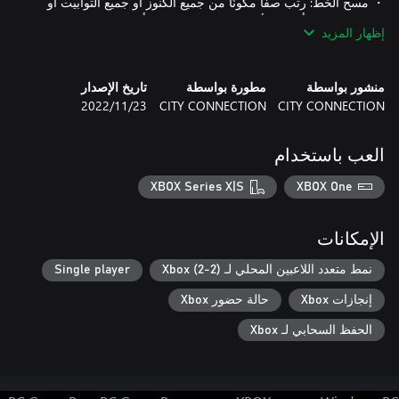
・ مسح الخط: رتب صفًا مكونًا من جميع الكنوز أو جميع التوابيت أو
إظهار المزيد
・ السلاسل: عندما تختفي عدة عمليات إغلاق وخطوط على التوالي ،
فإنها تشكل سلسلة. من سلسلتين إلى سلاسل كبيرة ، كلما زاد عدد
السلاسل ، تم تسجيل المزيد من النقاط. خمس سلاسل أو أكثر ستحرز
منشور بواسطة
مطورة بواسطة
تاريخ الإصدار
CITY CONNECTION
CITY CONNECTION
23‏/11‏/2022
・ أحجار الهرم: ضع أحجار الهرم المتساقطة على الكنوز أو التوابيت أو
المومياوات أو الحجارة في الحقل وستختفي جميع العناصر من نفس
العب باستخدام
・ All Clears (مثالي): امسح كل شيء في الميدان لتسجيل نقاط
المكافأة المناسبة للمستوى في ذلك الوقت. ستعرض Patora-co
XBOX Series X|S
XBOX One
الإمكانات
نمط متعدد اللاعبين المحلي لـ Xbox (2-2)
Single player
إنجازات Xbox
حالة حضور Xbox
الحفظ السحابي لـ Xbox
يمكن تعطيل الحد الأقصى لعدد عمليات المتابعة، مما يسمح بالاستمرار