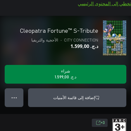
تخطي إلى المحتوى الرئيسي
Cleopatra Fortune™ S-Tribute
CITY CONNECTION
•
الأحجية والتريفيا
د.ج.‏ 1.599,00
شراء
د.ج.‏ 1.599,00
إضافة إلى قائمة الأمنيات
● ● ●
3+