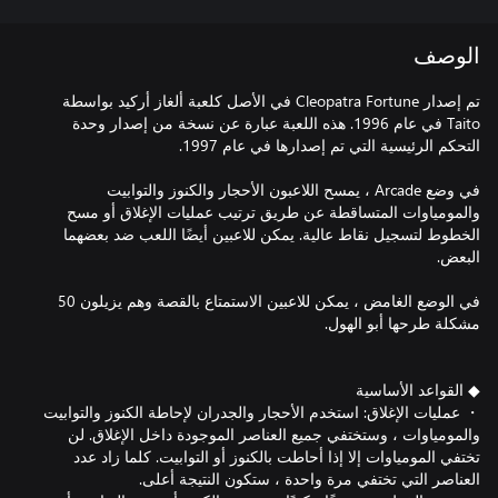
الوصف
تم إصدار Cleopatra Fortune في الأصل كلعبة ألغاز أركيد بواسطة
Taito في عام 1996. هذه اللعبة عبارة عن نسخة من إصدار وحدة
في وضع Arcade ، يمسح اللاعبون الأحجار والكنوز والتوابيت
والمومياوات المتساقطة عن طريق ترتيب عمليات الإغلاق أو مسح
الخطوط لتسجيل نقاط عالية. يمكن للاعبين أيضًا اللعب ضد بعضهما
في الوضع الغامض ، يمكن للاعبين الاستمتاع بالقصة وهم يزيلون 50
・ عمليات الإغلاق: استخدم الأحجار والجدران لإحاطة الكنوز والتوابيت
والمومياوات ، وستختفي جميع العناصر الموجودة داخل الإغلاق. لن
تختفي المومياوات إلا إذا أحاطت بالكنوز أو التوابيت. كلما زاد عدد