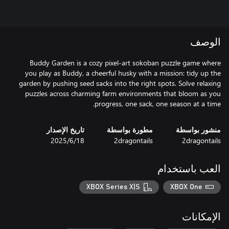
الوصف
Buddy Garden is a cozy pixel-art sokoban puzzle game where
you play as Buddy, a cheerful husky with a mission: tidy up the
garden by pushing seed sacks into the right spots. Solve relaxing
puzzles across charming farm environments that bloom as you
progress, one sack, one season at a time.
منشور بواسطة
مطورة بواسطة
تاريخ الإصدار
2dragontails
2dragontails
18‏/6‏/2025
العب باستخدام
XBOX Series X|S
XBOX One
الإمكانات