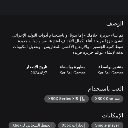
الوصف
قم ببناء جزيرة أحلامك - إما يدويًا أو باستخدام أدوات التوليد الإجرائي.
أنشئ جزرًا مريحة أثناء إكمال الأهداف لفتح عناصر وأدوات جديدة.
ضبط كمية الجسور ، والارتفاع الأقصى للتضاريس ، وتعديل التكوينات
بدقة لإنشاء عوالم جزيرة فريدة!
منشور بواسطة
مطورة بواسطة
تاريخ الإصدار
Set Sail Games
Set Sail Games
7‏/8‏/2024
العب باستخدام
XBOX Series X|S
XBOX One
الإمكانات
Single player
إنجازات Xbox
الحفظ السحابي لـ Xbox