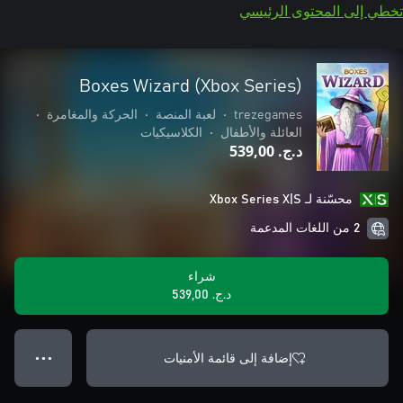
تخطي إلى المحتوى الرئيسي
Boxes Wizard (Xbox Series)
trezegames
•
لعبة المنصة
•
الحركة والمغامرة
•
العائلة والأطفال
•
الكلاسيكيات
د.ج.‏ 539,00
محسّنة لـ Xbox Series X|S
2 من اللغات المدعمة
شراء
د.ج.‏ 539,00
إضافة إلى قائمة الأمنيات
● ● ●