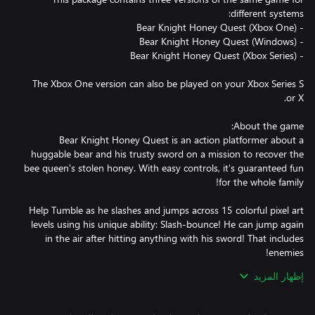
The Xbox One version can also be played on your Xbox Series S
Bear Knight Honey Quest is an action platformer about a
huggable bear and his trusty sword on a mission to recover the
bee queen's stolen honey. With easy controls, it's guaranteed fun
Help Tumble as he slashes and jumps across 15 colorful pixel art
levels using his unique ability: Slash-bounce! He can jump again
in the air after hitting anything with his sword! That includes
إظهار المزيد
There's no time pressure to complete each level in the game, but
it's also very fun to dash and fly through the levels at high speed