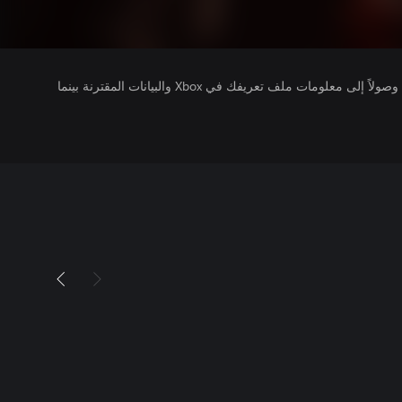
يتلقى ناشرو الألعاب التي تقوم بتشغيلها وصولاً إلى معلومات ملف تعريفك في Xbox والبيانات المقترنة بينما