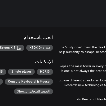
العب باستخدام
The “rusty ones” roam the dead la
Series X|S
XBOX One
help humanity to escape. Beacon
الإمكانات
Repair the main tower in every b
|S
Single player
HDR10
Explore different abandoned loca
Console Keyboard & Mouse
Research new technologies to
الحفظ السحابي لـ Xbox
In Beacon of Neyda 