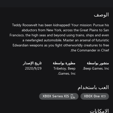
الوصف
Teddy Roosevelt has been kidnapped! Your mission: Pursue his
abductors from New York, across the Great Plains to San
Francisco, the high seas and beyond using trains, ships and even
a newfangled automobile. Master an arsenal of futuristic
Edwardian weapons as you fight otherworldly creatures to free
the Commander in Chief.
منشور بواسطة
مطورة بواسطة
تاريخ الإصدار
Beep Games, Inc.
Tribetoy, Beep
29‏/9‏/2020
Games, Inc.
العب باستخدام
XBOX Series X|S
XBOX One
الإمكانات