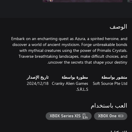
الوصف
Embark on an enchanting quest as Azura, a spirited heroine, and
discover a world of ancient mysticism. Forge unbreakable bonds
with mythical creatures using the power of Primalis Crystals.
Traverse breathtaking landscapes, make difficult choices, and
uncover the secrets that shape your destiny.
منشور بواسطة
مطورة بواسطة
تاريخ الإصدار
Soft Source Pte Ltd
Cranky Alien Games
18‏/12‏/2024
S.R.L.S.
العب باستخدام
XBOX Series X|S
XBOX One