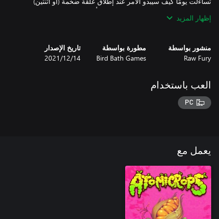
تساءلت يومًا كيف سيبدو الأمر عند إطلاق عَلَقَة ضخمة (أو اثنتين)
كالرصاصة؟" لم تعد ثمة حاجة للتساؤل. وأيضًا، يا للقرف.
إظهار المزيد
منشور بواسطة
مطورة بواسطة
تاريخ الإصدار
Raw Fury
Bird Bath Games
14‏/12‏/2021
العب باستخدام
PC
يعمل مع