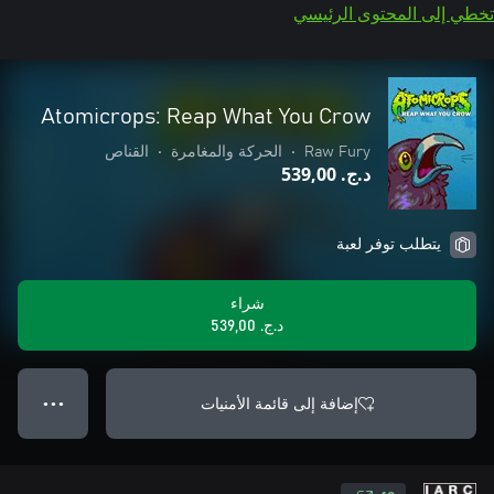
تخطي إلى المحتوى الرئيسي
Atomicrops: Reap What You Crow
Raw Fury
•
الحركة والمغامرة
•
القناص
د.ج.‏ 539,00
يتطلب توفر لعبة
شراء
د.ج.‏ 539,00
إضافة إلى قائمة الأمنيات
● ● ●