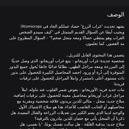
الوصف
يشهد تحديث "غراب الزرع" حصاد عملكم الجاد في Atomicrops!
ويجيب أيضًا عن السؤال القديم المتمثل في "كيف سيبدو الشخص
الغراب وهو يمتطي حصانًا ومعه منجل ضخم؟" - السؤال المطروح على
شخصية جديدة: غراب أوريجانو - يتبع غراب أوريجانو، الذي وصل حديثًا
إلى المزرعة ومعه مراجل الطهي، نظامًا غذائيًا خاصًا يُحول جميع البذور
المتوفرة إلى ذُرة أو ورود. احصد المحاصيل الكبيرة للحصول على بذور
ذات مستوى أعلى باستمرار واملأ المراجل للحصول على ترقيات
نبات جديد فريد: الأوريجانو - يعوض شمر القلوب عند تناوله. املأ
سلاح جديد: منجل - مثالي للذين يريدون علاقة شخصية ومقربة مع
محاصيلهم أو الجانب الغاضب للأعداء. هذا هو سلاح الاشتباك الأول
والوحيد لدينا الذي يضم الكثير من تعديلات الزراعة والقتال المفيدة. هل
سلاح جديد: بندقية العَلَقَة - هل سألت نفسك يومًا، "يا نفسي، هل