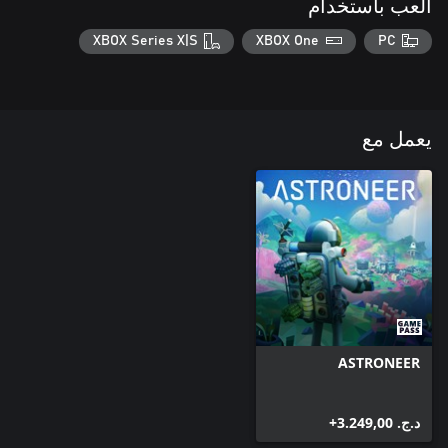
العب باستخدام
XBOX Series X|S
XBOX One
PC
يعمل مع
ASTRONEER
د.ج.‏ 3.249,00+