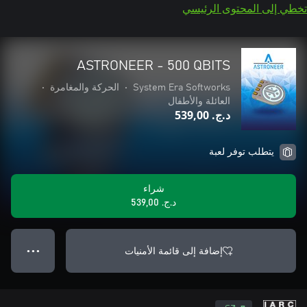
تخطي إلى المحتوى الرئيسي
ASTRONEER - 500 QBITS
System Era Softworks
•
الحركة والمغامرة
•
العائلة والأطفال
د.ج.‏ 539,00
يتطلب توفر لعبة
شراء
د.ج.‏ 539,00
إضافة إلى قائمة الأمنيات
● ● ●