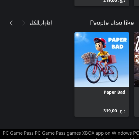
د.ج.‏ 219,00
إظهار الكل
People also like
Paper Bad
د.ج.‏ 319,00
PC Game Pass
PC Game Pass games
XBOX app on Windows PC