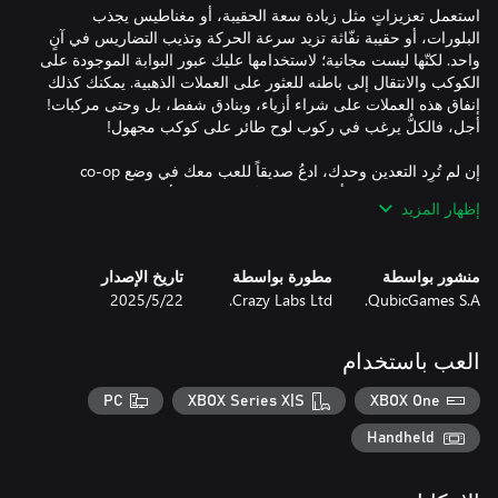
استعمل تعزيزاتٍ مثل زيادة سعة الحقيبة، أو مغناطيس يجذب
البلورات، أو حقيبة نفّاثة تزيد سرعة الحركة وتذيب التضاريس في آنٍ
واحد. لكنّها ليست مجانية؛ لاستخدامها عليك عبور البوابة الموجودة على
الكوكب والانتقال إلى باطنه للعثور على العملات الذهبية. يمكنك كذلك
إنفاق هذه العملات على شراء أزياء، وبنادق شفط، بل وحتى مركبات!
إن لم تُرِد التعدين وحدك، ادعُ صديقاً للعب معك في وضع co-op
وتقاسما المهام! اختر أزياءكما المفضّلة، امتطيا الألواح الطائرة واغتنيا
إظهار المزيد
احذر، فقد تعثر في التضاريس على أحافير مخلوقات عاشت يوماً على
منشور بواسطة
مطورة بواسطة
تاريخ الإصدار
الكوكب. وبفضل التكنولوجيا الفائقة يمكنك إعادتها إلى الحياة وجعلها
QubicGames S.A.
Crazy Labs Ltd.
22‏/5‏/2025
العب باستخدام
-استخراج البلورات القيّمة من تضاريس مختلفة باستخدام بندقية
PC
XBOX Series X|S
XBOX One
Handheld
-إنفاق أموالك لشراء ترقيات السعة والقوة والسرعة والعمّال وسرعة