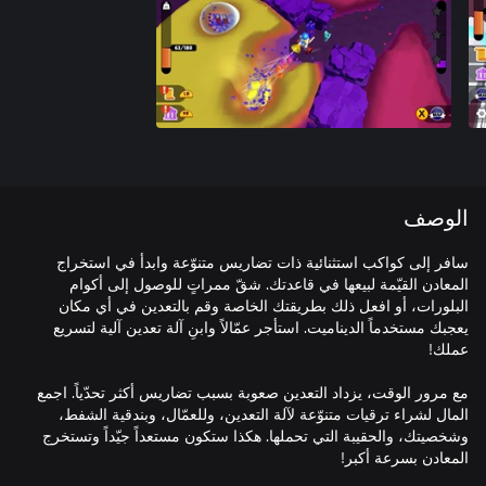
الوصف
سافر إلى كواكب استثنائية ذات تضاريس متنوّعة وابدأ في استخراج
المعادن القيّمة لبيعها في قاعدتك. شقّ ممراتٍ للوصول إلى أكوام
البلورات، أو افعل ذلك بطريقتك الخاصة وقم بالتعدين في أي مكان
يعجبك مستخدماً الديناميت. استأجر عمّالاً وابنِ آلة تعدين آلية لتسريع
مع مرور الوقت، يزداد التعدين صعوبة بسبب تضاريس أكثر تحدّياً. اجمع
المال لشراء ترقيات متنوّعة لآلة التعدين، وللعمّال، وبندقية الشفط،
وشخصيتك، والحقيبة التي تحملها. هكذا ستكون مستعداً جيّداً وتستخرج