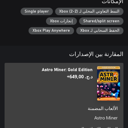
الإمكانات
-عند مواجهة صعوبة في التعدين، استخدم التعزيزات أو فجّر المنطقة
النمط التعاوني المحلي لـ Xbox (2-2)
Single player
-الانتقال عبر البوابة إلى باطن الكوكب لإيجاد العملات الذهبية أو إكمال
Shared/split screen
إنجازات Xbox
الحفظ السحابي لـ Xbox
Xbox Play Anywhere
-إحياء هذه المخلوقات، وجعلها تتبعك، والاستمتاع بالمكافآت الإضافية
المقارنة بين الإصدارات
هيا انطلق! ارتدِ بدلتك الفضائية، واكتشف كواكب جديدة بتضاريسها،
واستخرج البلورات القيّمة!
Astro Miner: Gold Edition
د.ج.‏ 649,00+
الألعاب المضمنة
Astro Miner