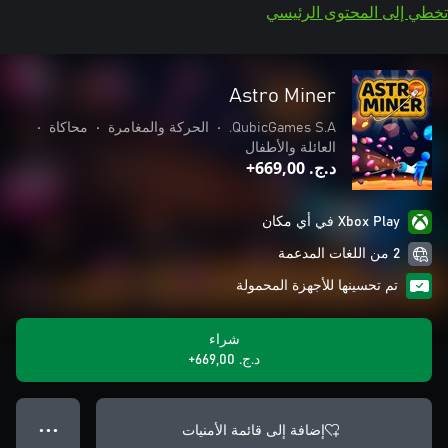
تخطي إلى المحتوى الرئيسي
Astro Miner
QubicGames S.A.
•
الحركة والمغامرة
•
محاكاة
•
العائلة والأطفال
د.ج.‏ 669,00+
Xbox Play في أي مكان
2 من اللغات المدعمة
تم تحسينها للأجهزة المحمولة
شراء
د.ج.‏ 669,00+
إضافة إلى قائمة الأمنيات
● ● ●