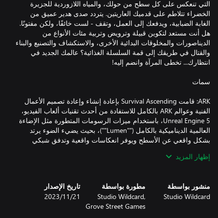
التي تنعكس على كل سطح من حولك، والمياه اللازوردية للجزيرة
الخضراء تتلاطم على قدميك العاريتين. يتردد صدى هدير عميق من
الغابة الضبابية، ويدفعك إلى العمل، وتقف - لست خائفًا، ولكن مفتونًا.
هل أنت مستعد لتكوين قبيلة وترويض وتربية مئات الأنواع من
الديناصورات والمخلوقات البدائية الأخرى، والاستكشاف والتصنيع والبناء
والقتال في طريقك إلى قمة السلسلة الغذائية؟ عالمك الجديد في
ARK: قامت Survival Ascending بإعادة إنشاء وإعادة تصميم الأعمال
الفنية وعوالم ARK بالكامل للاستفادة من أحدث تقنيات ألعاب الفيديو،
Unreal Engine 5، باستخدام ميزات الرسومات المتطورة مثل الإضاءة
العالمية الديناميكية بالكامل (""Lumen"")، بحيث يضيء الضوء يرتد
بشكل واقعي عن الأسطح ويوفر انعكاسات واقعية وتدفق شبكي
متقدم (""Nanite"") لمئات الملايين من المثلثات للحصول على تفاصيل
إظهار المزيد
أنظمة فيزيائية جديدة متقدمة مثل الماء الديناميكي بحيث يقوم كل
منشور بواسطة
مطورة بواسطة
تاريخ الإصدار
مخلوق بإنشاء موجات وتموجات وبقع وفقاعات أثناء تحركه عبر
Studio Wildcard
Studio Wildcard,
21‏/11‏/2023
السوائل وأوراق الشجر الفيزيائية التفاعلية بالكامل حيث تتفاعل كل
Grove Street Games
شفرة من العشب والشجيرة والشجرة مع الشخصيات والانفجارات
والمقذوفات، والأشياء الفيزيائية. اهدم شجرة وشاهدها تصطدم بأشجار