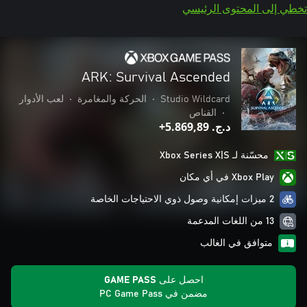
تخطي إلى المحتوى الرئيسي
ARK: Survival Ascended
Studio Wildcard
•
الحركة والمغامرة
•
لعب الأدوار
•
القناص
د.ج.‏ 5.869,89+
محسّنة لـ Xbox Series X|S
Xbox Play في أي مكان
2 ميزات إمكانية وصول ذوي الاحتياجات الخاصة
13 من اللغات المدعمة
متوافق في الغالب
احصل على GAME PASS
مضمن في PC Game Pass