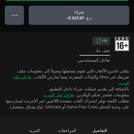
شراء
● ● ●
د.ج.‏ 5.869,89+
16+
عنف حاد
تفاعل المستخدمين
يتلقى ناشرو الألعاب التي تقوم بتشغيلها وصولاً إلى معلومات ملف
تعريفك في Xbox والبيانات المقترنة بينما تمارس الألعاب.
تعرّف على
المزيد
بالإضافة إلى تقديم عمليات شراء داخل التطبيق
معلومات عناصر تحكم الوالدين.
تعرّف على المزيد
تتطلب اللعبة توفر اشتراك ألعاب متعددة اللاعبين عبر الإنترنت لممارستها
على وحدة التحكم (Game Pass Core أو Ultimate، يُباع بشكل منفصل).
التفاصيل
المراجعات
المزيد