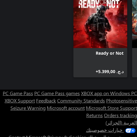
Ready or Not
د.ج.‏ 5.399,00+
PC Game Pass
PC Game Pass games
XBOX app on Windows PC
XBOX Support
Feedback
Community Standards
Photosensitive
Seizure Warning
Microsoft account
Microsoft Store Support
Returns
Orders tracking
العربية (الجزائر)
خيارات خصوصيتك