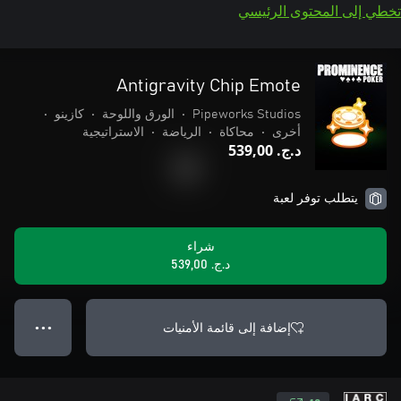
تخطي إلى المحتوى الرئيسي
Antigravity Chip Emote
Pipeworks Studios
•
الورق واللوحة
•
كازينو
•
أخرى
•
محاكاة
•
الرياضة
•
الاستراتيجية
د.ج.‏ 539,00
يتطلب توفر لعبة
شراء
د.ج.‏ 539,00
إضافة إلى قائمة الأمنيات
● ● ●