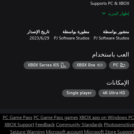
More features being added, and updates released frequently.
إظهار المزيد
منشور بواسطة
مطورة بواسطة
تاريخ الإصدار
PJ Software Studios
PJ Software Studios
29‏/6‏/2023
العب باستخدام
XBOX Series X|S
XBOX One
PC
الإمكانات
Single player
4K Ultra HD
PC Game Pass
PC Game Pass games
XBOX app on Windows PC
XBOX Support
Feedback
Community Standards
Photosensitive
Seizure Warning
Microsoft account
Microsoft Store Support