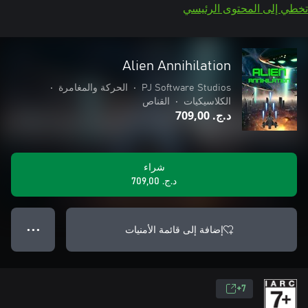
تخطي إلى المحتوى الرئيسي
Alien Annihilation
PJ Software Studios
•
الحركة والمغامرة
•
الكلاسيكيات
•
القناص
د.ج.‏ 709,00
شراء
د.ج.‏ 709,00
إضافة إلى قائمة الأمنيات
● ● ●
7+