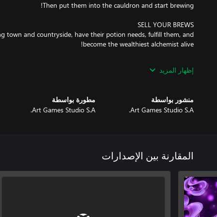
g town and countryside, have their potion needs, fulfill them, and
إظهار المزيد
may need healing, immeasurable strength, insanely high jumps, or
منشور بواسطة
مطورة بواسطة
Art Games Studio S.A.
Art Games Studio S.A.
afe alchemical hut into the world, discover various secrets, meet
المقارنة بين الإصدارات
s plants, trade more efficiently, get into the battle frenzy, regain