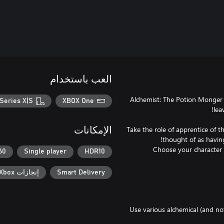
العب باستخدام
Alchemist: The Potion Monger 
Series X|S
XBOX One
Take the role of apprentice of t
الإمكانات
Choose your character "
0 fps+
Single player
HDR10
Smart Delivery
إنجازات Xbox
Use various alchemical (and not