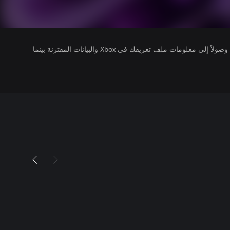
يتلقى ناشرو الألعاب التي تقوم بتشغيلها وصولاً إلى معلومات ملف تعريفك في Xbox والبيانات المقترنة بينما