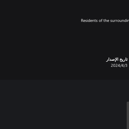
Residents of the surroundin
During your adventures, you 
تاريخ الإصدار
3‏/4‏/2024
Venture outside your warm and s
Find out how to pick poisonou