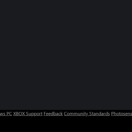
ws PC
XBOX Support
Feedback
Community Standards
Photosens