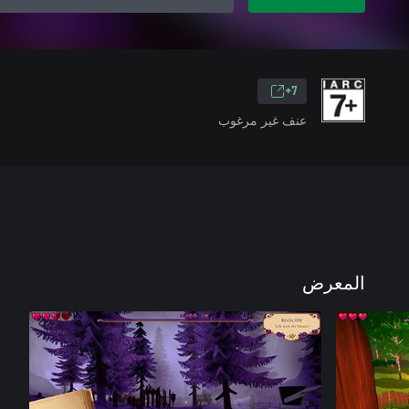
7+
عنف غير مرغوب
المعرض