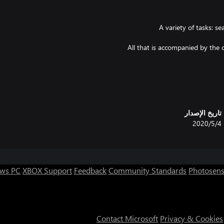
- A variety of tasks: s
- All that is accompanied by the
تاريخ الإصدار
4‏/5‏/2020
ws PC
XBOX Support
Feedback
Community Standards
Photosens
Contact Microsoft
Privacy & Cookies