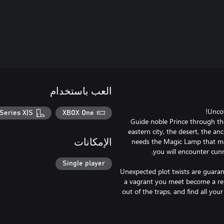
العب باستخدام
Series X|S
XBOX One
Guide noble Prince through the 
eastern city, the desert, the a
needs the Magic Lamp that ma
الإمكانات
Single player
Unexpected plot twists are guarante
a vagrant you meet become a reli
out of the traps, and find all yo