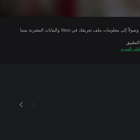
يتلقى ناشرو الألعاب التي تقوم بتشغيلها وصولاً إلى معلومات ملف تعريفك في Xbox والبيانات المقترنة بينما
التطبيق
لى المزيد