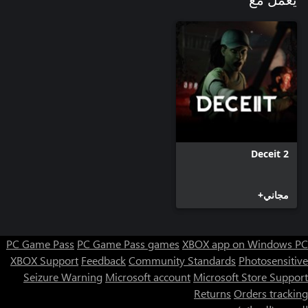
يعمل مع
Deceit 2
مجاني+
PC Game Pass
PC Game Pass games
XBOX app on Windows PC
XBOX Support
Feedback
Community Standards
Photosensitive
Seizure Warning
Microsoft account
Microsoft Store Support
Returns
Orders tracking